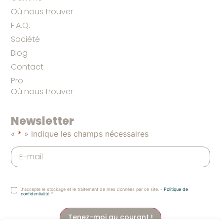
Où nous trouver
F.A.Q.
Société
Blog
Contact
Pro
Où nous trouver
Newsletter
«
*
» indique les champs nécessaires
J‘accepte le stockage et le traitement de mes données par ce site. -
Politique de
confidentialité
*
Tenez-moi au courant !