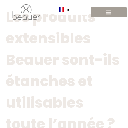
FR
Les produits
extensibles
Beauer sont-ils
étanches et
utilisables
toute l’année ?