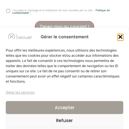
J‘accepte le stockage et le traitement de mes données par ce site. -
Politique de
confidentialité
*
Tenez-moi au courant !
Gérer le consentement
Pour offrir les meilleures expériences, nous utilisons des technologies
telles que les cookies pour stocker et/ou accéder aux informations des
appareils. Le fait de consentir à ces technologies nous permettra de
traiter des données telles que le comportement de navigation ou les ID
uniques sur ce site. Le fait de ne pas consentir ou de retirer son
La liberté, l'espace en plus.
consentement peut avoir un effet négatif sur certaines caractéristiques
Beauer, leader européen des espaces de vie et de travail mobiles et
et fonctions.
extensibles. Basée à Cholet, en France, notre passion et notre expertise en
mécanismes d'extension redéfinissent la mobilité pour plus de liberté.
Gérer les services
Accepter
Conçu & produit en France
Refuser