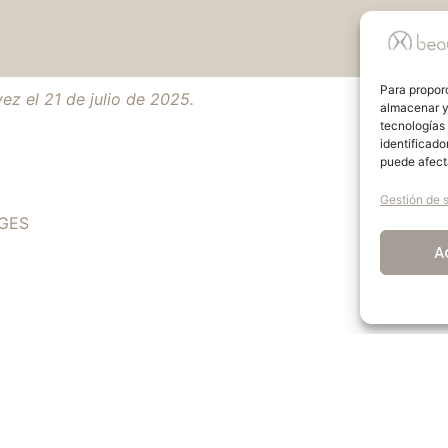
Para proporc
ez el 21 de julio de 2025.
almacenar y/
tecnologías
identificado
puede afect
Gestión de s
GES
A
S:
Nicolas Babicki
a sede social se encuentra en 4416 Rue Louis-B.-Mayer, La