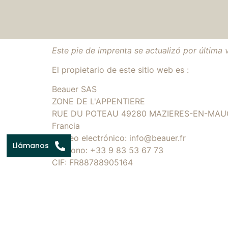
Este pie de imprenta se actualizó por última v
El propietario de este sitio web es :
Beauer SAS
ZONE DE L'APPENTIERE
RUE DU POTEAU 49280 MAZIERES-EN-MAU
Francia
Correo electrónico: info@beauer.fr
Llámanos
Teléfono: +33 9 83 53 67 73
CIF: FR88788905164
Representante(s) legal(es) de Beauer SAS SA
Alojamiento :
El anfitrión del Sitio es PLANETHOSTER, cuy