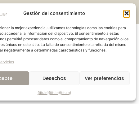
Gestión del consentimiento
ionar la mejor experiencia, utilizamos tecnologías como las cookies para
o acceder a la información del dispositivo. El consentimiento a estas
 nos permitirá procesar datos como el comportamiento de navegación o los
res únicos en este sitio. La falta de consentimiento o la retirada del mismo
ar negativamente a determinadas características y funciones.
ervicios
cepte
Desechos
Ver preferencias
{título}
{título}
{título}
val, QC H7P 0G1, Canadá, con el que se puede