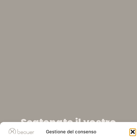
Scatenate il vostro
Gestione del consenso