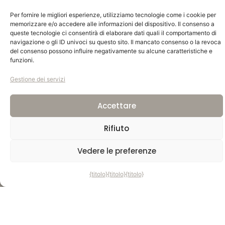
spirito di avventura
Per fornire le migliori esperienze, utilizziamo tecnologie come i cookie per
con le nostre
memorizzare e/o accedere alle informazioni del dispositivo. Il consenso a
queste tecnologie ci consentirà di elaborare dati quali il comportamento di
roulotte espandibili,
navigazione o gli ID univoci su questo sito. Il mancato consenso o la revoca
del consenso possono influire negativamente su alcune caratteristiche e
funzioni.
dove ogni viaggio
Gestione dei servizi
diventa
Accettare
un'esperienza
Rifiuto
indimenticabile.
Vedere le preferenze
i
{titolo}
{titolo}
{titolo}